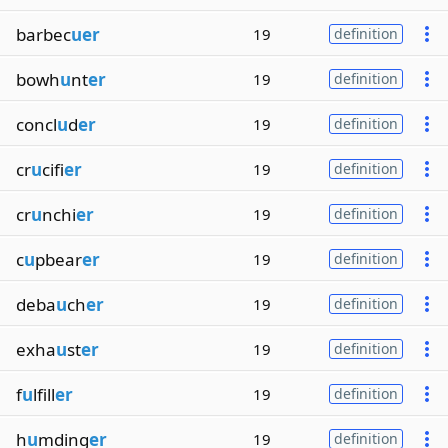
barbec
uer
19
definition
bowh
u
nt
er
19
definition
concl
u
d
er
19
definition
cr
u
cifi
er
19
definition
cr
u
nchi
er
19
definition
c
u
pbear
er
19
definition
deba
u
ch
er
19
definition
exha
u
st
er
19
definition
f
u
lfill
er
19
definition
h
u
mding
er
19
definition