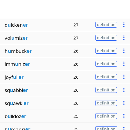
q
u
icken
er
27
definition
vol
u
miz
er
27
definition
h
u
mbuck
er
26
definition
imm
u
niz
er
26
definition
joyf
u
ll
er
26
definition
sq
u
abbl
er
26
definition
sq
u
awki
er
26
definition
b
u
lldoz
er
25
definition
h
u
maniz
er
25
definition