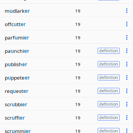
m
u
dlark
er
19
offc
u
tt
er
19
parf
u
mi
er
19
pa
u
nchi
er
19
definition
p
u
blish
er
19
definition
p
u
ppete
er
19
definition
req
u
est
er
19
definition
scr
u
bbi
er
19
definition
scr
u
ffi
er
19
definition
scr
u
mmi
er
19
definition