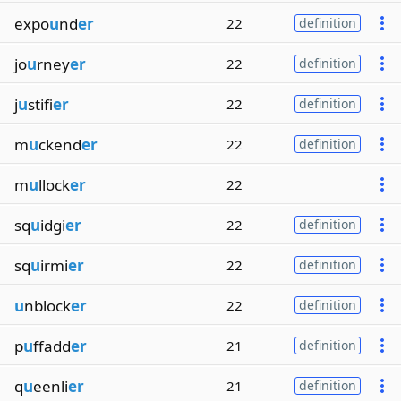
expo
u
nd
er
22
definition
jo
u
rney
er
22
definition
j
u
stifi
er
22
definition
m
u
ckend
er
22
definition
m
u
llock
er
22
sq
u
idgi
er
22
definition
sq
u
irmi
er
22
definition
u
nblock
er
22
definition
p
u
ffadd
er
21
definition
q
u
eenli
er
21
definition