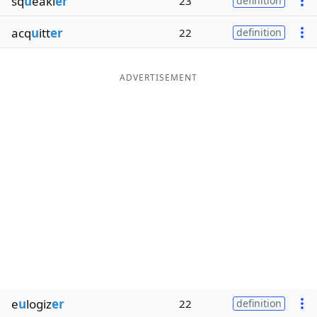
sq
u
eaki
er
23
definition
acq
u
itt
er
22
definition
ADVERTISEMENT
e
u
logiz
er
22
definition