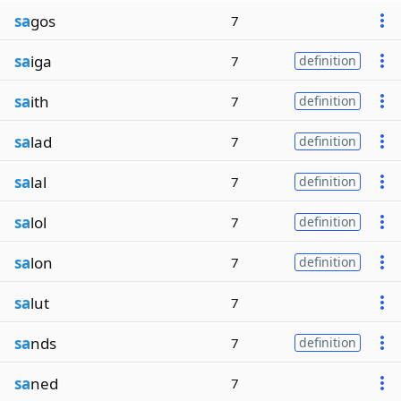
sa
gos
7
sa
iga
7
definition
sa
ith
7
definition
sa
lad
7
definition
sa
lal
7
definition
sa
lol
7
definition
sa
lon
7
definition
sa
lut
7
sa
nds
7
definition
sa
ned
7