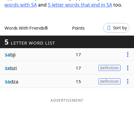
words with SA
and
5 letter words that end in SA
too.
Word List
Maker
Blog
Words With Friends®
Points
Sort by
5
Our Brands
LETTER WORD LIST
sa
bji
17
sa
bzi
17
definition
sa
dza
15
definition
ADVERTISEMENT