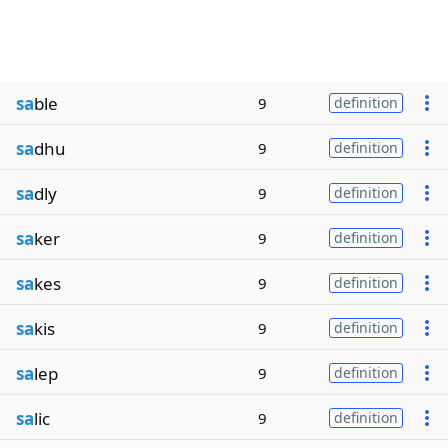
sa
ble
9
definition
sa
dhu
9
definition
sa
dly
9
definition
sa
ker
9
definition
sa
kes
9
definition
sa
kis
9
definition
sa
lep
9
definition
sa
lic
9
definition