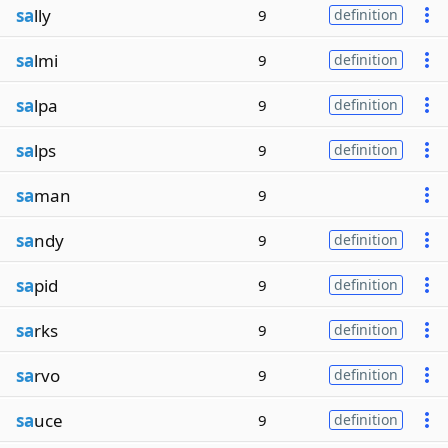
sa
lly
9
definition
sa
lmi
9
definition
sa
lpa
9
definition
sa
lps
9
definition
sa
man
9
sa
ndy
9
definition
sa
pid
9
definition
sa
rks
9
definition
sa
rvo
9
definition
sa
uce
9
definition