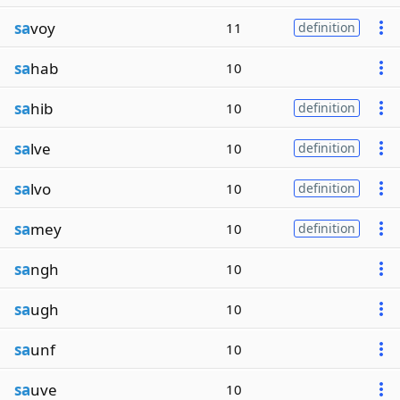
sa
voy
11
definition
sa
hab
10
sa
hib
10
definition
sa
lve
10
definition
sa
lvo
10
definition
sa
mey
10
definition
sa
ngh
10
sa
ugh
10
sa
unf
10
sa
uve
10