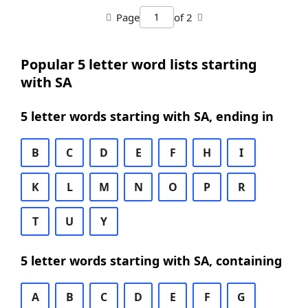
Page
of 2
Popular 5 letter word lists starting
with SA
5 letter words starting with SA, ending in
B
C
D
E
F
H
I
K
L
M
N
O
P
R
T
U
Y
5 letter words starting with SA, containing
A
B
C
D
E
F
G