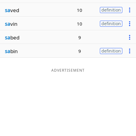
sa
ved
10
definition
sa
vin
10
definition
sa
bed
9
sa
bin
9
definition
ADVERTISEMENT