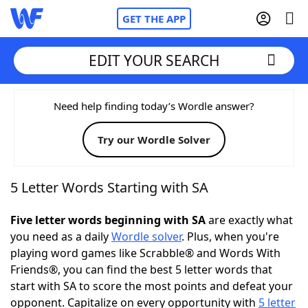
GET THE APP
EDIT YOUR SEARCH
Home
Need help finding today’s Wordle answer?
Try our Wordle Solver
Words With Friends
Cheat
NYT Crossplay Cheat
5 Letter Words Starting with SA
Scrabble
Helpers
Five letter words beginning with SA
are exactly what
you need as a daily
Wordle solver
. Plus, when you're
playing word games like Scrabble® and Words With
Today's NYT Games
Hints & Answers
Friends®, you can find the best 5 letter words that
start with SA to score the most points and defeat your
Word Games
Helpers
opponent. Capitalize on every opportunity with
5 letter