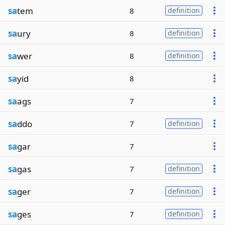
sa
tem
8
definition
sa
ury
8
definition
sa
wer
8
definition
sa
yid
8
sa
ags
7
sa
ddo
7
definition
sa
gar
7
sa
gas
7
definition
sa
ger
7
definition
sa
ges
7
definition