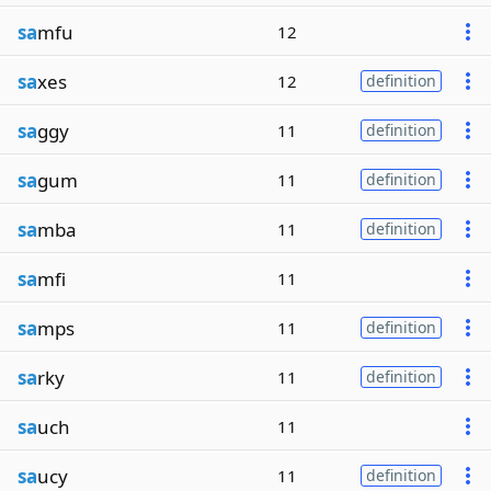
sa
mfu
12
sa
xes
12
definition
sa
ggy
11
definition
sa
gum
11
definition
sa
mba
11
definition
sa
mfi
11
sa
mps
11
definition
sa
rky
11
definition
sa
uch
11
sa
ucy
11
definition