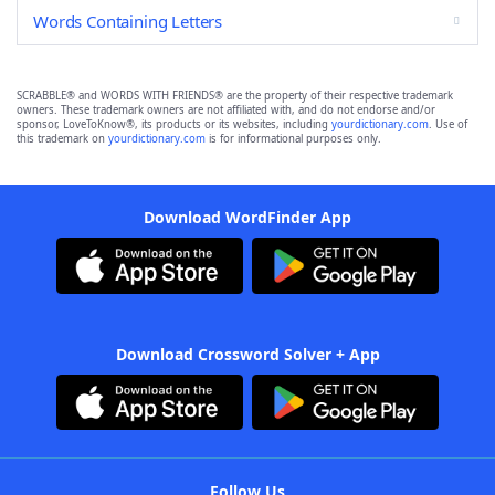
Words Containing Letters
SCRABBLE® and WORDS WITH FRIENDS® are the property of their respective trademark
owners. These trademark owners are not affiliated with, and do not endorse and/or
sponsor, LoveToKnow®, its products or its websites, including
yourdictionary.com
. Use of
this trademark on
yourdictionary.com
is for informational purposes only.
Download WordFinder App
Download Crossword Solver + App
Follow Us