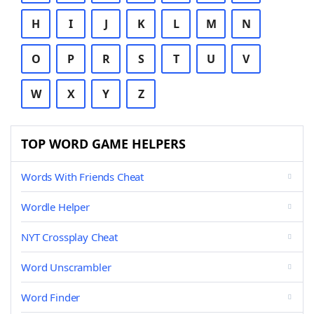
H
I
J
K
L
M
N
O
P
R
S
T
U
V
W
X
Y
Z
TOP WORD GAME HELPERS
Words With Friends Cheat
Wordle Helper
NYT Crossplay Cheat
Word Unscrambler
Word Finder