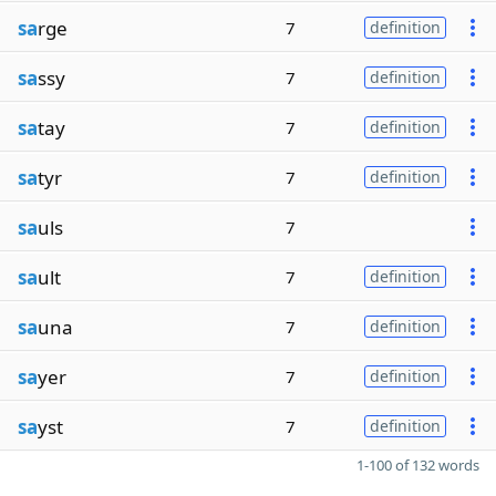
sa
rge
7
definition
sa
ssy
7
definition
sa
tay
7
definition
sa
tyr
7
definition
sa
uls
7
sa
ult
7
definition
sa
una
7
definition
sa
yer
7
definition
sa
yst
7
definition
1-100 of 132 words