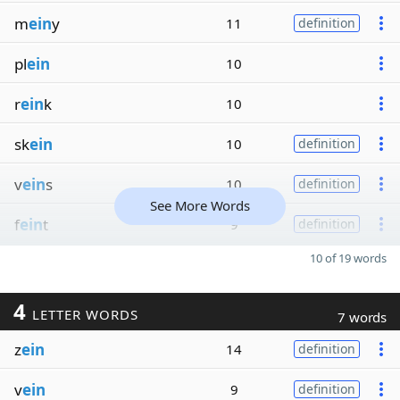
m
ein
y
11
definition
pl
ein
10
r
ein
k
10
sk
ein
10
definition
v
ein
s
10
definition
See More Words
f
ein
t
9
definition
10 of 19 words
4
LETTER WORDS
7 words
z
ein
14
definition
v
ein
9
definition