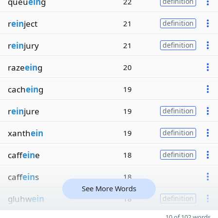
queu
ein
g
22
definition
r
ein
ject
21
definition
r
ein
jury
21
definition
raze
ein
g
20
cach
ein
g
19
r
ein
jure
19
definition
xanth
ein
19
definition
caff
ein
e
18
definition
caff
ein
s
18
See More Words
gluhw
ein
18
definition
10 of 102 words