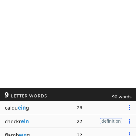
9
LETTER WORDS
90 words
calqu
ein
g
26
checkr
ein
22
definition
flamb
ein
g
22