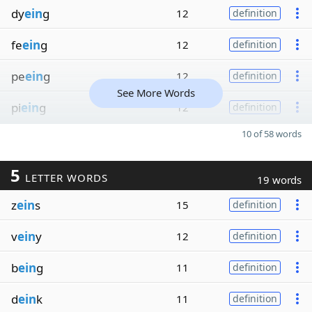
dy
ein
g
12
definition
fe
ein
g
12
definition
pe
ein
g
12
definition
See More Words
pi
ein
g
12
definition
10 of 58 words
5
LETTER WORDS
19 words
z
ein
s
15
definition
v
ein
y
12
definition
b
ein
g
11
definition
d
ein
k
11
definition