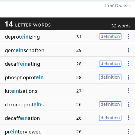
10 of 17 words
14
LETTER WORDS
32 words
deprot
ein
izing
31
definition
gem
ein
schaften
29
decaff
ein
ating
28
definition
phosphoprot
ein
28
definition
lut
ein
izations
27
chromoprot
ein
s
26
definition
decaff
ein
ation
26
definition
pr
ein
terviewed
26