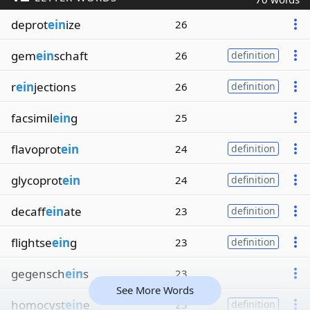
deprot
ein
ize
26
gem
ein
schaft
26
definition
r
ein
jections
26
definition
facsimil
ein
g
25
flavoprot
ein
24
definition
glycoprot
ein
24
definition
decaff
ein
ate
23
definition
flightse
ein
g
23
definition
gegensch
ein
s
23
See More Words
homocyst
ein
e
23
definition