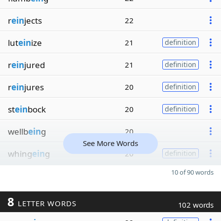
r
ein
jects
22
lut
ein
ize
21
definition
r
ein
jured
21
definition
r
ein
jures
20
definition
st
ein
bock
20
definition
wellb
ein
g
20
See More Words
whing
ein
g
20
definition
10 of 90 words
8
LETTER WORDS
102 words