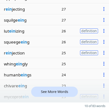
r
ein
jecting
27
squilge
ein
g
27
lut
ein
izing
26
definition
squeege
ein
g
26
definition
r
ein
jection
25
definition
whing
ein
gly
25
humanb
ein
gs
24
chivare
ein
g
23
See More Words
mycoprot
ein
23
definition
10 of 83 words