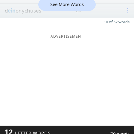
See More Words
d
ein
onychuses
24
10 of 52 words
ADVERTISEMENT
12
LETTER WORDS
70 words