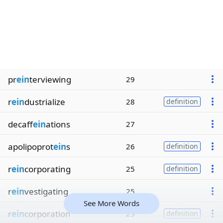
pr
ein
terviewing
29
r
ein
dustrialize
28
definition
decaff
ein
ations
27
apolipoprot
ein
s
26
definition
r
ein
corporating
25
definition
r
ein
vestigating
25
See More Words
r
ein
corporation
23
definition