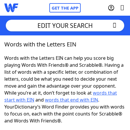
GET THE APP
EDIT YOUR SEARCH
Words with the Letters EIN
Home
Words with the Letters EIN can help you score big
Words With Friends
Cheat
playing Words With Friends® and Scrabble®. Having a
list of words with a specific letter, or combination of
NYT Crossplay Cheat
letters, could be what you need to decide your next
move and gain the advantage over your opponent.
Scrabble
Helpers
While you’re at it, don’t forget to look at
words that
start with EIN
and
words that end with EIN
.
YourDictionary’s Word Finder provides you with words
Today's NYT Games
Hints & Answers
to focus on, each with the point counts for Scrabble®
and Words With Friends®.
Word Games
Helpers