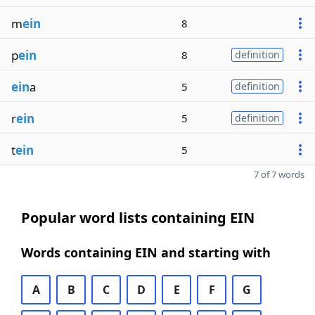
m
ein
8
p
ein
8
definition
ein
a
5
definition
r
ein
5
definition
t
ein
5
7 of 7 words
Popular word lists containing EIN
Words containing EIN and starting with
A
B
C
D
E
F
G