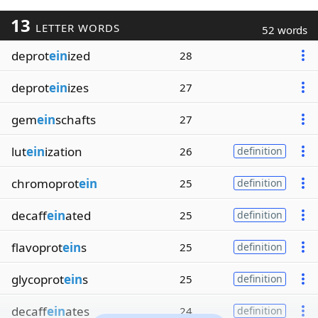
13
LETTER WORDS
52 words
deprot
ein
ized
28
deprot
ein
izes
27
gem
ein
schafts
27
lut
ein
ization
26
definition
chromoprot
ein
25
definition
decaff
ein
ated
25
definition
flavoprot
ein
s
25
definition
glycoprot
ein
s
25
definition
decaff
ein
ates
24
definition