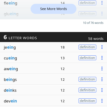
fle
ein
g
14
definition
See More Words
glu
ein
g
14
definition
10 of 76 words
6
LETTER WORDS
58 words
je
ein
g
18
definition
cu
ein
g
13
definition
aw
ein
g
12
b
ein
gs
12
definition
d
ein
ks
12
definition
dev
ein
12
definition