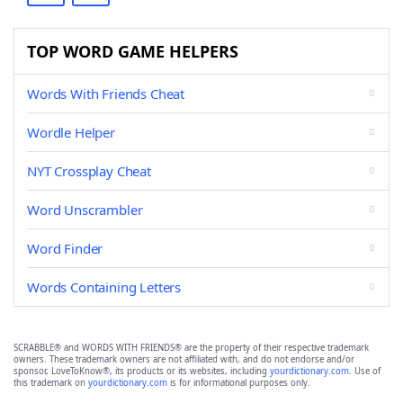
TOP WORD GAME HELPERS
Words With Friends Cheat
Wordle Helper
NYT Crossplay Cheat
Word Unscrambler
Word Finder
Words Containing Letters
SCRABBLE® and WORDS WITH FRIENDS® are the property of their respective trademark
owners. These trademark owners are not affiliated with, and do not endorse and/or
sponsor, LoveToKnow®, its products or its websites, including
yourdictionary.com
. Use of
this trademark on
yourdictionary.com
is for informational purposes only.