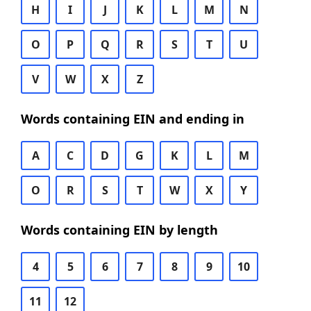
H
I
J
K
L
M
N
O
P
Q
R
S
T
U
V
W
X
Z
Words containing EIN and ending in
A
C
D
G
K
L
M
O
R
S
T
W
X
Y
Words containing EIN by length
4
5
6
7
8
9
10
11
12