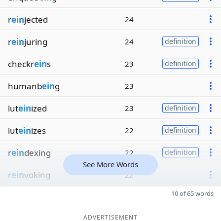
r
ein
jected
24
r
ein
juring
24
definition
checkr
ein
s
23
definition
humanb
ein
g
23
lut
ein
ized
23
definition
lut
ein
izes
22
definition
r
ein
dexing
22
definition
See More Words
r
ein
voking
22
10 of 65 words
ADVERTISEMENT