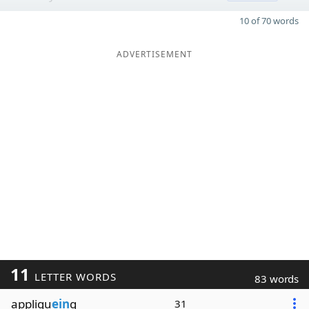
10 of 70 words
ADVERTISEMENT
11
LETTER WORDS
83 words
appliqu
ein
g
31