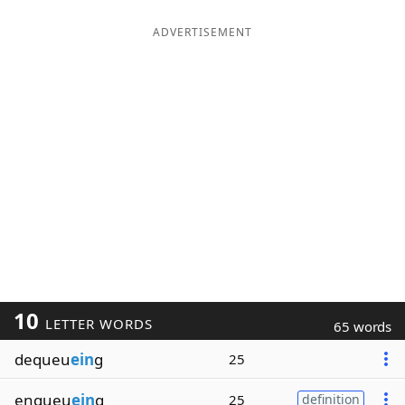
ADVERTISEMENT
10
LETTER WORDS
65 words
dequeu
ein
g
25
enqueu
ein
g
25
definition