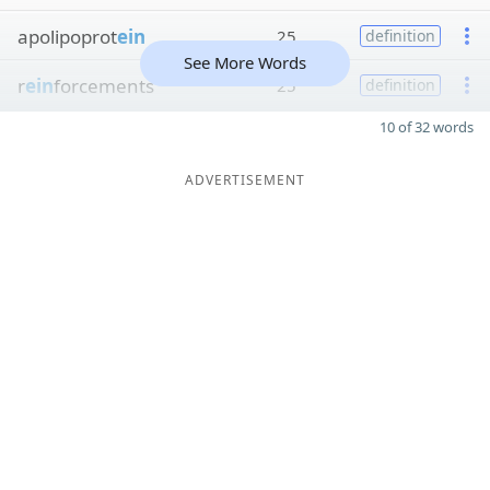
apolipoprot
ein
25
definition
See More Words
r
ein
forcements
25
definition
10 of 32 words
ADVERTISEMENT