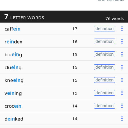
7
LETTER WORDS
76 words
caff
ein
17
definition
r
ein
dex
16
definition
blu
ein
g
15
definition
clu
ein
g
15
definition
kne
ein
g
15
definition
v
ein
ing
15
definition
croc
ein
14
definition
d
ein
ked
14