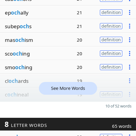
ep
och
ally
21
definition
subep
och
s
21
definition
mas
och
ism
20
definition
sco
och
ing
20
definition
smo
och
ing
20
definition
cl
och
ards
19
See More Words
c
och
ineal
19
definition
10 of 52 words
8
LETTER WORDS
65 words