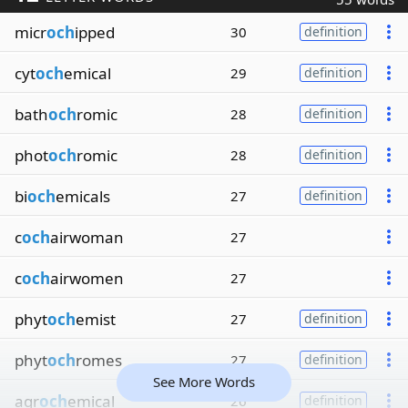
micr
och
ipped
30
definition
cyt
och
emical
29
definition
bath
och
romic
28
definition
phot
och
romic
28
definition
bi
och
emicals
27
definition
c
och
airwoman
27
c
och
airwomen
27
phyt
och
emist
27
definition
phyt
och
romes
27
definition
See More Words
agr
och
emical
26
definition