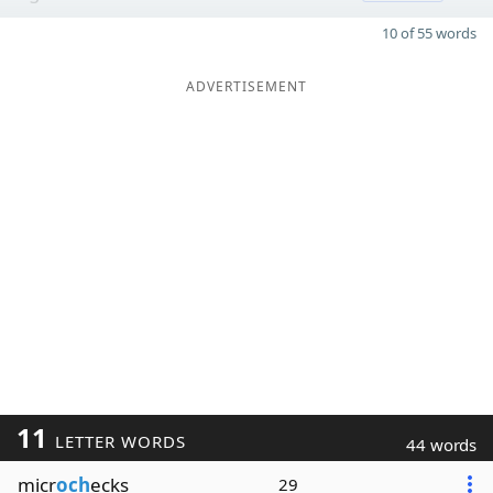
10 of 55 words
ADVERTISEMENT
11
LETTER WORDS
44 words
micr
och
ecks
29