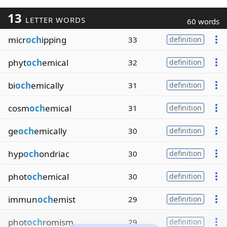
13
LETTER WORDS
60 words
micr
och
ipping
33
definition
phyt
och
emical
32
definition
bi
och
emically
31
definition
cosm
och
emical
31
definition
ge
och
emically
30
definition
hyp
och
ondriac
30
definition
phot
och
emical
30
definition
immun
och
emist
29
definition
phot
och
romism
29
definition