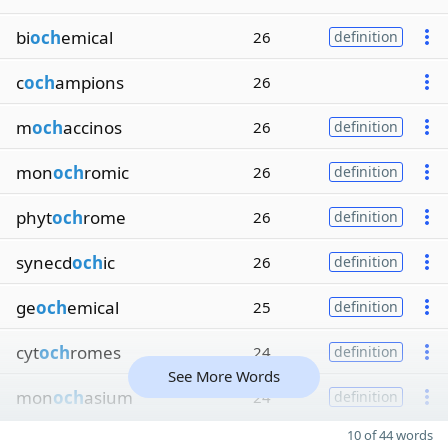
bi
och
emical
26
definition
c
och
ampions
26
m
och
accinos
26
definition
mon
och
romic
26
definition
phyt
och
rome
26
definition
synecd
och
ic
26
definition
ge
och
emical
25
definition
cyt
och
romes
24
definition
See More Words
mon
och
asium
24
definition
10 of 44 words