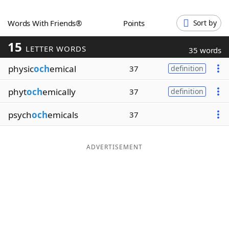
Word List
Maker
Words With Friends®
Points
Sort by
15
Blog
LETTER WORDS
35 words
physic
och
emical
37
definition
Our Brands
phyt
och
emically
37
definition
psych
och
emicals
37
ADVERTISEMENT