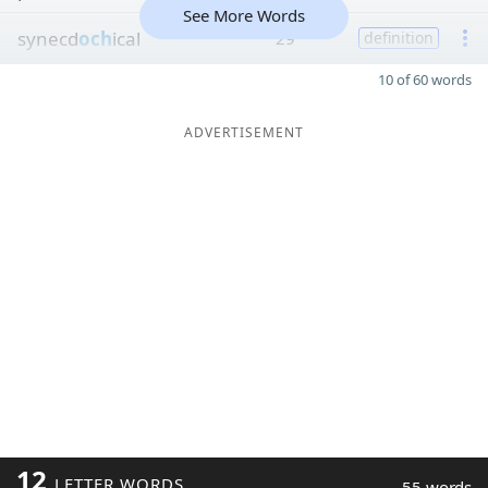
See More Words
synecd
och
ical
29
definition
10 of 60 words
ADVERTISEMENT
12
LETTER WORDS
55 words