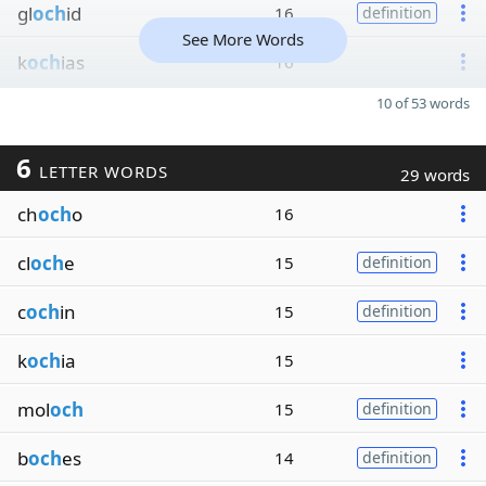
gl
och
id
16
definition
See More Words
k
och
ias
16
10 of 53 words
6
LETTER WORDS
29 words
ch
och
o
16
cl
och
e
15
definition
c
och
in
15
definition
k
och
ia
15
mol
och
15
definition
b
och
es
14
definition