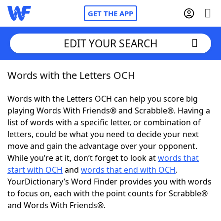
GET THE APP
EDIT YOUR SEARCH
Words with the Letters OCH
Home
Words with the Letters OCH can help you score big
Words With Friends
Cheat
playing Words With Friends® and Scrabble®. Having a
list of words with a specific letter, or combination of
NYT Crossplay Cheat
letters, could be what you need to decide your next
move and gain the advantage over your opponent.
Scrabble
Helpers
While you’re at it, don’t forget to look at
words that
start with OCH
and
words that end with OCH
.
YourDictionary’s Word Finder provides you with words
Today's NYT Games
Hints & Answers
to focus on, each with the point counts for Scrabble®
and Words With Friends®.
Word Games
Helpers