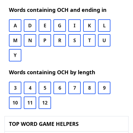
Words containing OCH and ending in
A
D
E
G
I
K
L
M
N
P
R
S
T
U
Y
Words containing OCH by length
3
4
5
6
7
8
9
10
11
12
TOP WORD GAME HELPERS