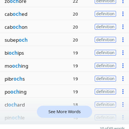
zo
och
ore
22
definition
cab
och
ed
20
definition
cab
och
on
20
definition
subep
och
20
definition
bi
och
ips
19
definition
mo
och
ing
19
definition
pibr
och
s
19
definition
po
och
ing
19
definition
cl
och
ard
18
definition
See More Words
pin
och
le
18
definition
10 of 65 words