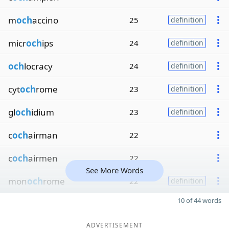
m
och
accino
25
definition
micr
och
ips
24
definition
och
locracy
24
definition
cyt
och
rome
23
definition
gl
och
idium
23
definition
c
och
airman
22
c
och
airmen
22
See More Words
mon
och
rome
22
definition
10 of 44 words
ADVERTISEMENT