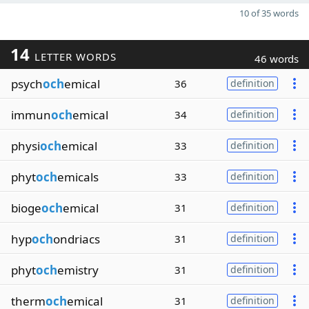
10 of 35 words
14
LETTER WORDS
46 words
psych
och
emical
36
definition
immun
och
emical
34
definition
physi
och
emical
33
definition
phyt
och
emicals
33
definition
bioge
och
emical
31
definition
hyp
och
ondriacs
31
definition
phyt
och
emistry
31
definition
therm
och
emical
31
definition