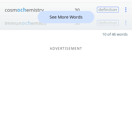
cosm
och
emistry
30
definition
See More Words
immun
och
emists
30
definition
10 of 46 words
ADVERTISEMENT