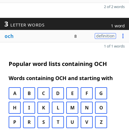
2 of 2 words
3
LETTER WORDS
1 word
och
8
definition
1 of 1 words
Popular word lists containing OCH
Words containing OCH and starting with
A
B
C
D
E
F
G
H
I
K
L
M
N
O
P
R
S
T
U
V
Z