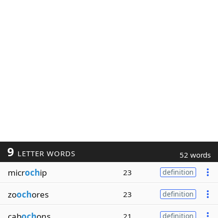
9
LETTER WORDS
52 words
micr
och
ip
23
definition
zo
och
ores
23
definition
cab
och
ons
21
definition