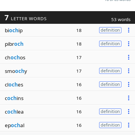
7
LETTER WORDS
53 words
bi
och
ip
18
definition
pibr
och
18
definition
ch
och
os
17
smo
och
y
17
definition
cl
och
es
16
definition
c
och
ins
16
c
och
lea
16
definition
ep
och
al
16
definition