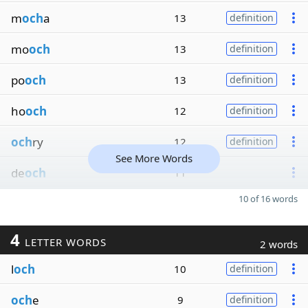
m
och
a
13
definition
mo
och
13
definition
po
och
13
definition
ho
och
12
definition
och
ry
12
definition
See More Words
de
och
11
10 of 16 words
4
LETTER WORDS
2 words
l
och
10
definition
och
e
9
definition