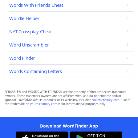
Words With Friends Cheat
Wordle Helper
NYT Crossplay Cheat
Word Unscrambler
Word Finder
Words Containing Letters
SCRABBLE® and WORDS WITH FRIENDS® are the property of their respective trademark
owners. These trademark owners are not affiliated with, and do not endorse and/or
sponsor, LoveToKnow®, its products or its websites, including
yourdictionary.com
. Use of
this trademark on
yourdictionary.com
is for informational purposes only.
Download WordFinder App