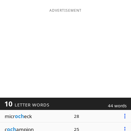
ADVERTISEMENT
10
LETTER WORDS
44 words
micr
och
eck
28
c
och
ampion
25