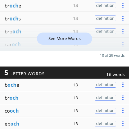
br
och
e
14
definition
br
och
s
14
definition
bro
och
14
definition
See More Words
car
och
14
10 of 29 words
5
LETTER WORDS
16 words
b
och
e
13
definition
br
och
13
definition
co
och
13
definition
ep
och
13
definition