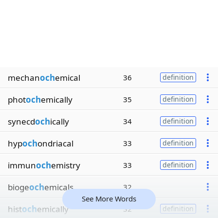
mechan
och
emical
36
definition
phot
och
emically
35
definition
synecd
och
ically
34
definition
hyp
och
ondriacal
33
definition
immun
och
emistry
33
definition
bioge
och
emicals
32
See More Words
hist
och
emically
32
definition