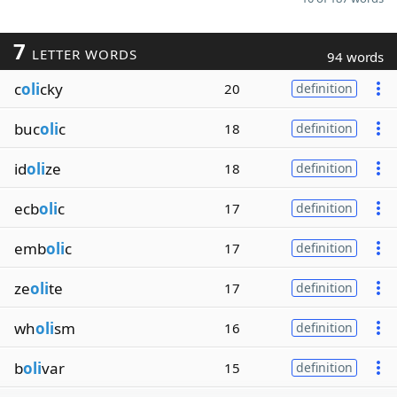
7
LETTER WORDS
94 words
c
oli
cky
20
definition
buc
oli
c
18
definition
id
oli
ze
18
definition
ecb
oli
c
17
definition
emb
oli
c
17
definition
ze
oli
te
17
definition
wh
oli
sm
16
definition
b
oli
var
15
definition