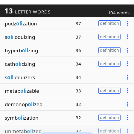
13
LETTER WORDS
104 words
podz
oli
zation
37
definition
s
oli
loquizing
37
definition
hyperb
oli
zing
36
definition
cath
oli
cizing
34
definition
s
oli
loquizers
34
metab
oli
zable
33
definition
demonop
oli
zed
32
symb
oli
zation
32
definition
unmetab
oli
zed
32
definition