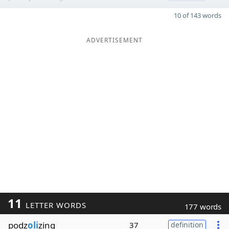
10 of 143 words
ADVERTISEMENT
11
LETTER WORDS
177 words
podz
oli
zing
37
definition