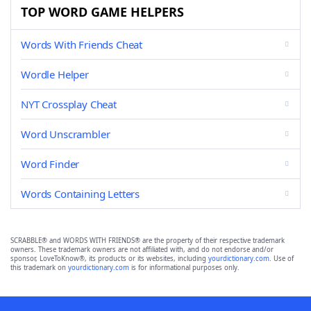
TOP WORD GAME HELPERS
Words With Friends Cheat
Wordle Helper
NYT Crossplay Cheat
Word Unscrambler
Word Finder
Words Containing Letters
SCRABBLE® and WORDS WITH FRIENDS® are the property of their respective trademark
owners. These trademark owners are not affiliated with, and do not endorse and/or
sponsor, LoveToKnow®, its products or its websites, including
yourdictionary.com
. Use of
this trademark on
yourdictionary.com
is for informational purposes only.