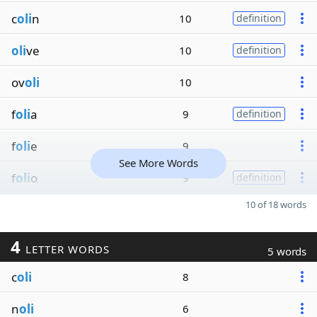
c
oli
n
10
definition
oli
ve
10
definition
ov
oli
10
f
oli
a
9
definition
f
oli
e
9
See More Words
f
oli
o
9
definition
10 of 18 words
4
LETTER WORDS
5 words
c
oli
8
n
oli
6