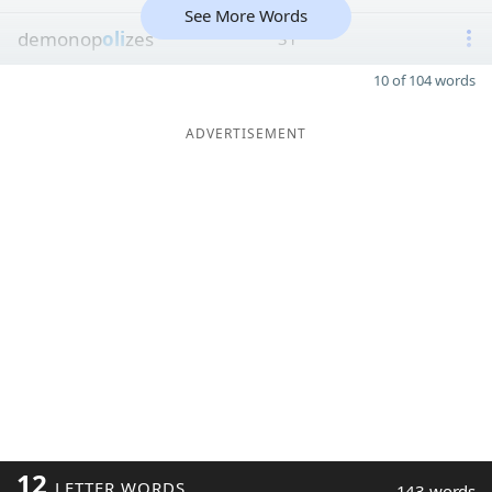
See More Words
demonop
oli
zes
31
10 of 104 words
ADVERTISEMENT
12
LETTER WORDS
143 words