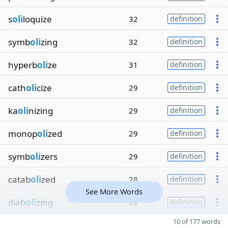
s
oli
loquize
32
definition
symb
oli
zing
32
definition
hyperb
oli
ze
31
definition
cath
oli
cize
29
definition
ka
oli
nizing
29
definition
monop
oli
zed
29
definition
symb
oli
zers
29
definition
catab
oli
zed
28
definition
See More Words
diab
oli
zing
28
definition
10 of 177 words