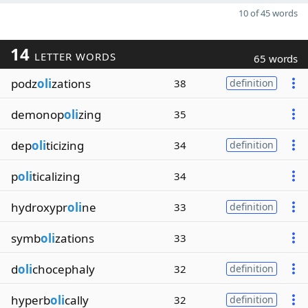
10 of 45 words
14
LETTER WORDS
65 words
podz
oli
zations
38
definition
demonop
oli
zing
35
dep
oli
ticizing
34
definition
p
oli
ticalizing
34
hydroxypr
oli
ne
33
definition
symb
oli
zations
33
d
oli
chocephaly
32
definition
hyperb
oli
cally
32
definition