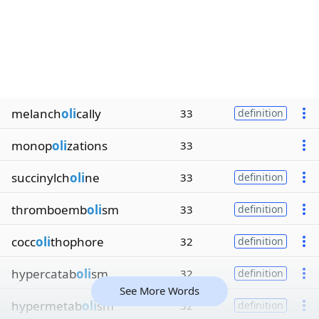
melanch
oli
cally
33
definition
monop
oli
zations
33
succinylch
oli
ne
33
definition
thromboemb
oli
sm
33
definition
cocc
oli
thophore
32
definition
hypercatab
oli
sm
32
definition
See More Words
hypermetab
oli
sm
32
definition