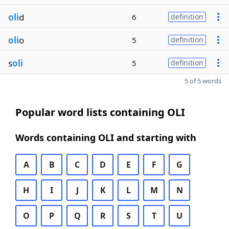
oli
d
6
definition
oli
o
5
definition
s
oli
5
definition
5 of 5 words
Popular word lists containing OLI
Words containing OLI and starting with
A
B
C
D
E
F
G
H
I
J
K
L
M
N
O
P
Q
R
S
T
U