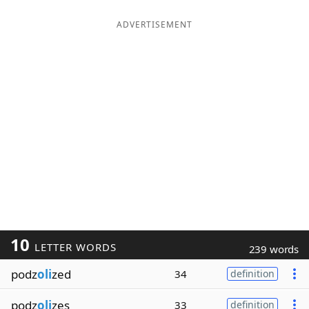
ADVERTISEMENT
10
LETTER WORDS
239 words
podz
oli
zed
34
definition
podz
oli
zes
33
definition