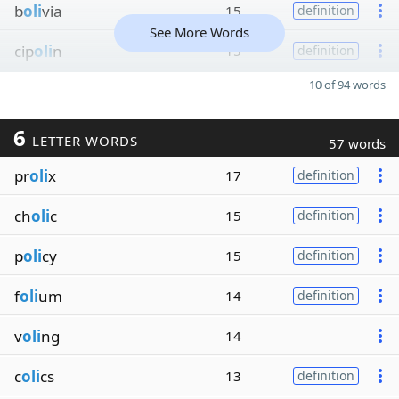
b
oli
via
15
definition
See More Words
cip
oli
n
15
definition
10 of 94 words
6
LETTER WORDS
57 words
pr
oli
x
17
definition
ch
oli
c
15
definition
p
oli
cy
15
definition
f
oli
um
14
definition
v
oli
ng
14
c
oli
cs
13
definition