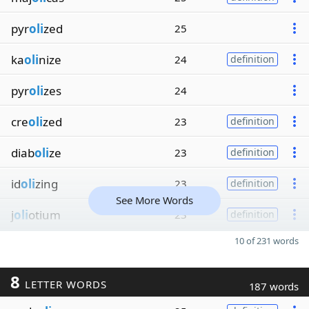
pyr
oli
zed
25
ka
oli
nize
24
definition
pyr
oli
zes
24
cre
oli
zed
23
definition
diab
oli
ze
23
definition
id
oli
zing
23
definition
See More Words
j
oli
otium
23
definition
10 of 231 words
8
LETTER WORDS
187 words