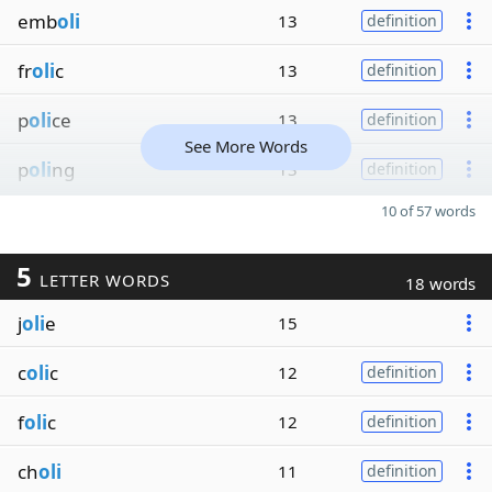
emb
oli
13
definition
fr
oli
c
13
definition
p
oli
ce
13
definition
See More Words
p
oli
ng
13
definition
10 of 57 words
5
LETTER WORDS
18 words
j
oli
e
15
c
oli
c
12
definition
f
oli
c
12
definition
ch
oli
11
definition