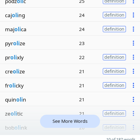
podz
oli
c
25
definition
caj
oli
ng
24
definition
maj
oli
ca
24
definition
pyr
oli
ze
23
pr
oli
xly
22
definition
cre
oli
ze
21
definition
fr
oli
cky
21
definition
quin
oli
n
21
ze
oli
tic
21
definition
See More Words
bob
oli
nk
20
definition
10 of 187 words