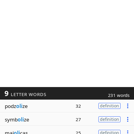
9
LETTER WORDS
231 words
podz
oli
ze
32
definition
symb
oli
ze
27
definition
maj
oli
cas
25
definition