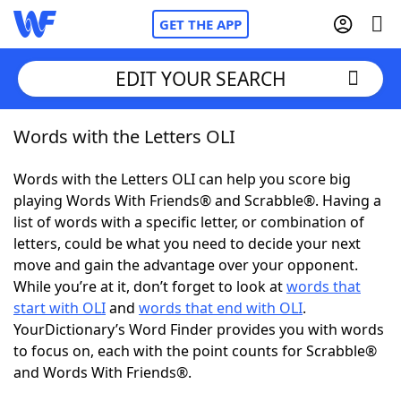
GET THE APP
EDIT YOUR SEARCH
Words with the Letters OLI
Home
Words with the Letters OLI can help you score big
Words With Friends
Cheat
playing Words With Friends® and Scrabble®. Having a
list of words with a specific letter, or combination of
NYT Crossplay Cheat
letters, could be what you need to decide your next
move and gain the advantage over your opponent.
Scrabble
Helpers
While you’re at it, don’t forget to look at
words that
start with OLI
and
words that end with OLI
.
YourDictionary’s Word Finder provides you with words
Today's NYT Games
Hints & Answers
to focus on, each with the point counts for Scrabble®
and Words With Friends®.
Word Games
Helpers