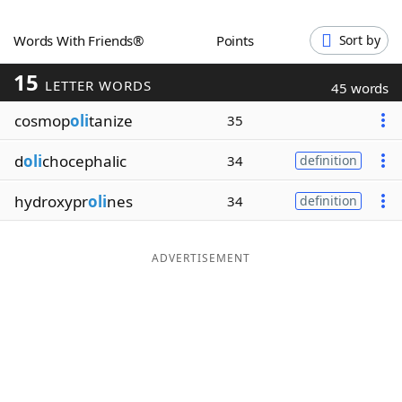
Word List
Maker
Words With Friends®
Points
Sort by
15
Blog
LETTER WORDS
45 words
cosmop
oli
tanize
35
Our Brands
d
oli
chocephalic
34
definition
hydroxypr
oli
nes
34
definition
ADVERTISEMENT