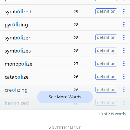
symb
oli
zed
29
definition
pyr
oli
zing
28
symb
oli
zer
28
definition
symb
oli
zes
28
definition
monop
oli
ze
27
definition
catab
oli
ze
26
definition
cre
oli
zing
26
definition
See More Words
ka
oli
nized
26
definition
10 of 239 words
ADVERTISEMENT