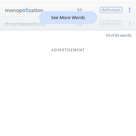
monop
oli
zation
32
definition
See More Words
thromboemb
oli
c
32
definition
10 of 65 words
ADVERTISEMENT