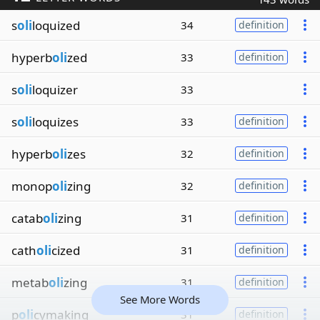
s
oli
loquized
34
definition
hyperb
oli
zed
33
definition
s
oli
loquizer
33
s
oli
loquizes
33
definition
hyperb
oli
zes
32
definition
monop
oli
zing
32
definition
catab
oli
zing
31
definition
cath
oli
cized
31
definition
metab
oli
zing
31
definition
See More Words
p
oli
cymaking
31
definition