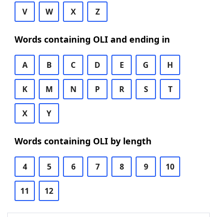
V
W
X
Z
Words containing OLI and ending in
A
B
C
D
E
G
H
K
M
N
P
R
S
T
X
Y
Words containing OLI by length
4
5
6
7
8
9
10
11
12