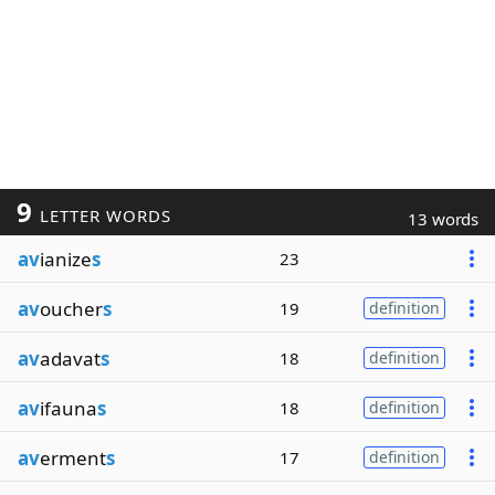
9
LETTER WORDS
13 words
av
ianize
s
23
av
oucher
s
19
definition
av
adavat
s
18
definition
av
ifauna
s
18
definition
av
erment
s
17
definition