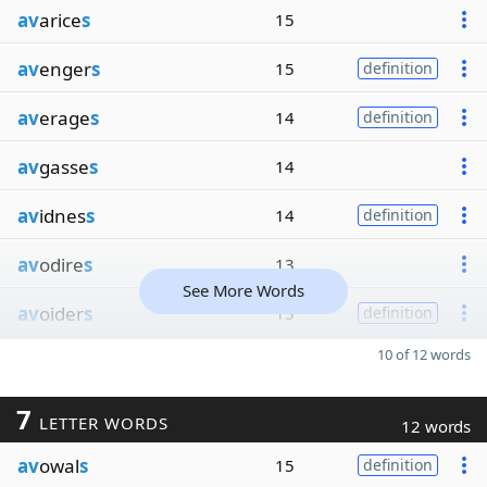
av
arice
s
15
av
enger
s
15
definition
av
erage
s
14
definition
av
gasse
s
14
av
idnes
s
14
definition
av
odire
s
13
See More Words
av
oider
s
13
definition
10 of 12 words
7
LETTER WORDS
12 words
av
owal
s
15
definition