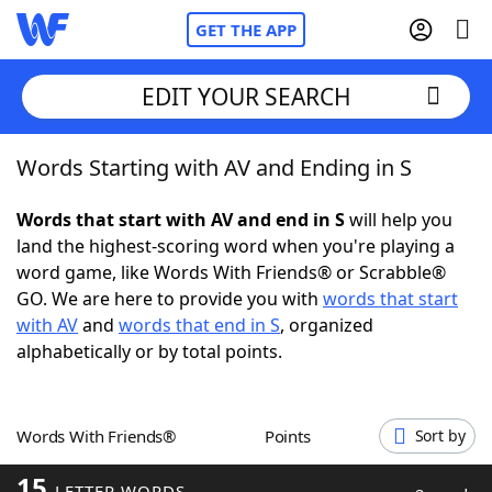
GET THE APP
EDIT YOUR SEARCH
Words Starting with AV and Ending in S
Home
Words that start with AV and end in S
will help you
Words With Friends
Cheat
land the highest-scoring word when you're playing a
word game, like Words With Friends® or Scrabble®
NYT Crossplay Cheat
GO. We are here to provide you with
words that start
with AV
and
words that end in S
, organized
Scrabble
Helpers
alphabetically or by total points.
Today's NYT Games
Hints & Answers
Words With Friends®
Points
Sort by
Word Games
Helpers
15
LETTER WORDS