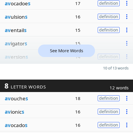
av
ocadoe
s
17
definition
av
ulsion
s
16
definition
av
entail
s
15
definition
av
igator
s
15
See More Words
av
ersion
s
14
definition
10 of 13 words
8
LETTER WORDS
12 words
av
ouche
s
18
definition
av
ionic
s
16
definition
av
ocado
s
16
definition