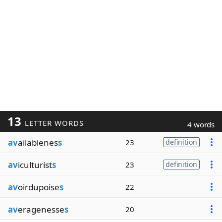
13
LETTER WORDS
4 words
av
ailablenes
s
23
definition
av
iculturist
s
23
definition
av
oirdupoise
s
22
av
eragenesse
s
20