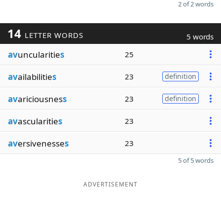
2 of 2 words
14
LETTER WORDS
5 words
av
uncularitie
s
25
av
ailabilitie
s
23
definition
av
ariciousnes
s
23
definition
av
ascularitie
s
23
av
ersivenesse
s
23
5 of 5 words
ADVERTISEMENT