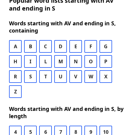
Popular word lists starting with AV
and ending in S
Words starting with AV and ending in S,
containing
A
B
C
D
E
F
G
H
I
L
M
N
O
P
R
S
T
U
V
W
X
Z
Words starting with AV and ending in S, by
length
4
5
6
7
8
9
10