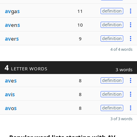
av
ga
s
11
definition
av
en
s
10
definition
av
er
s
9
definition
4 of 4 words
4
LETTER WORDS
3 words
av
e
s
8
definition
av
i
s
8
definition
av
o
s
8
definition
3 of 3 words