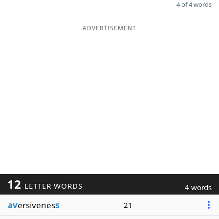
4 of 4 words
ADVERTISEMENT
12
LETTER WORDS
4 words
av
ersivenes
s
21