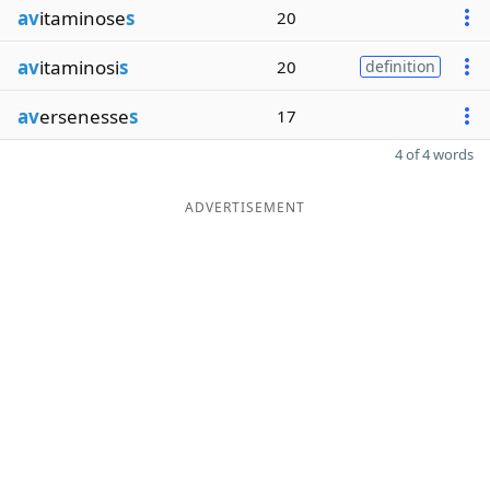
av
itaminose
s
20
av
itaminosi
s
20
definition
av
ersenesse
s
17
4 of 4 words
ADVERTISEMENT