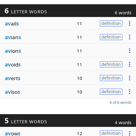
6
LETTER WORDS
6 words
av
ail
s
11
definition
av
ian
s
11
definition
av
ion
s
11
av
oid
s
11
definition
av
ert
s
10
definition
av
iso
s
10
definition
6 of 6 words
5
LETTER WORDS
4 words
av
ow
s
12
definition