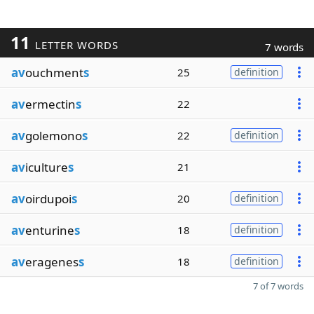
11
LETTER WORDS
7 words
av
ouchment
s
25
definition
av
ermectin
s
22
av
golemono
s
22
definition
av
iculture
s
21
av
oirdupoi
s
20
definition
av
enturine
s
18
definition
av
eragenes
s
18
definition
7 of 7 words