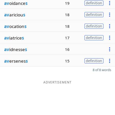
av
oidance
s
19
definition
av
ariciou
s
18
definition
av
ocation
s
18
definition
av
iatrice
s
17
definition
av
idnesse
s
16
av
ersenes
s
15
definition
8 of 8 words
ADVERTISEMENT