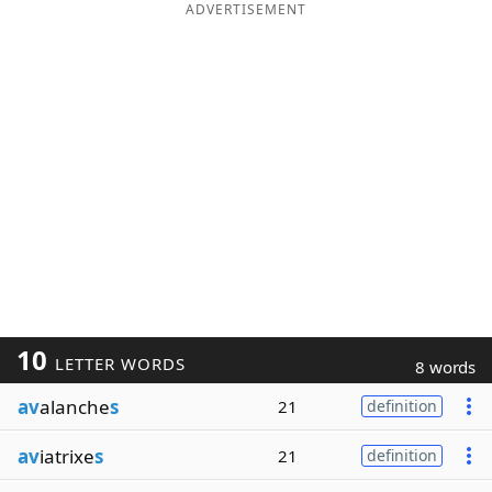
ADVERTISEMENT
10
LETTER WORDS
8 words
av
alanche
s
21
definition
av
iatrixe
s
21
definition