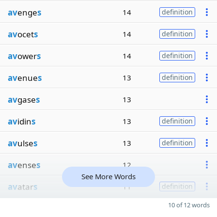
av
enge
s
14
definition
av
ocet
s
14
definition
av
ower
s
14
definition
av
enue
s
13
definition
av
gase
s
13
av
idin
s
13
definition
av
ulse
s
13
definition
av
ense
s
12
See More Words
av
atar
s
11
definition
10 of 12 words