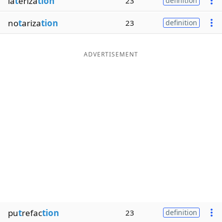
la
t
eriza
tion
23
definition
no
t
ariza
tion
23
definition
ADVERTISEMENT
pu
t
refac
tion
23
definition