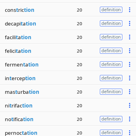
cons
t
ric
tion
20
definition
decapi
t
a
tion
20
definition
facili
t
a
tion
20
definition
felici
t
a
tion
20
definition
fermen
t
a
tion
20
definition
in
t
ercep
tion
20
definition
mas
t
urba
tion
20
definition
ni
t
rifac
tion
20
no
t
ifica
tion
20
definition
pernoc
t
a
tion
20
definition