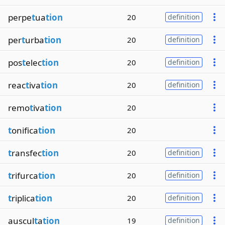
perpe
t
ua
tion
20
definition
per
t
urba
tion
20
definition
pos
t
elec
tion
20
definition
reac
t
iva
tion
20
definition
remo
t
iva
tion
20
t
onifica
tion
20
t
ransfec
tion
20
definition
t
rifurca
tion
20
definition
t
riplica
tion
20
definition
auscul
t
a
tion
19
definition