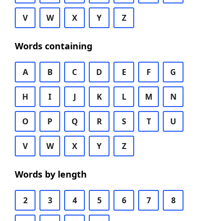
V
W
X
Y
Z
Words containing
A
B
C
D
E
F
G
H
I
J
K
L
M
N
O
P
Q
R
S
T
U
V
W
X
Y
Z
Words by length
2
3
4
5
6
7
8