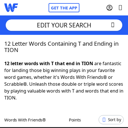
GET THE APP
EDIT YOUR SEARCH
12 Letter Words Containing T and Ending in
Home
TION
Words With Friends
Cheat
12 letter words with T that end in TION
are fantastic
for landing those big winning plays in your favorite
NYT Crossplay Cheat
word games, whether it's Words With Friends® or
Scrabble®. Unleash those double or triple word scores
Scrabble
Helpers
by playing valuable words with T and words that end in
TION.
Today's NYT Games
Hints & Answers
Words With Friends®
Points
Sort by
Word Games
Helpers