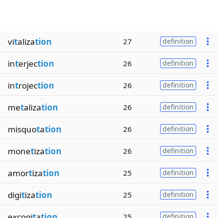
vi
t
aliza
tion
27
definition
in
t
erjec
tion
26
definition
in
t
rojec
tion
26
definition
me
t
aliza
tion
26
definition
misquo
t
a
tion
26
definition
mone
t
iza
tion
26
definition
amor
t
iza
tion
25
definition
digi
t
iza
tion
25
definition
excogi
t
a
tion
25
definition