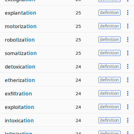
explan
t
a
tion
25
definition
mo
t
oriza
tion
25
definition
robo
t
iza
tion
25
definition
soma
t
iza
tion
25
definition
de
t
oxica
tion
24
definition
e
t
heriza
tion
24
definition
exfil
t
ra
tion
24
definition
exploi
t
a
tion
24
definition
in
t
oxica
tion
24
definition
la
t
iniza
tion
24
definition