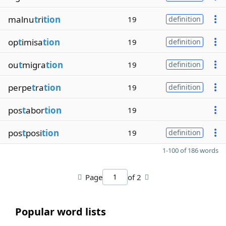
malnu
t
ri
tion
19
definition
op
t
imisa
tion
19
definition
ou
t
migra
tion
19
definition
perpe
t
ra
tion
19
definition
pos
t
abor
tion
19
pos
t
posi
tion
19
definition
1-100 of 186 words
Page
of 2
Popular word lists