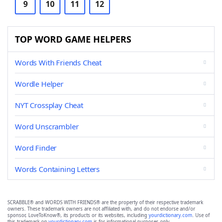
9
10
11
12
TOP WORD GAME HELPERS
Words With Friends Cheat
Wordle Helper
NYT Crossplay Cheat
Word Unscrambler
Word Finder
Words Containing Letters
SCRABBLE® and WORDS WITH FRIENDS® are the property of their respective trademark
owners. These trademark owners are not affiliated with, and do not endorse and/or
sponsor, LoveToKnow®, its products or its websites, including
yourdictionary.com
. Use of
this trademark on
yourdictionary.com
is for informational purposes only.