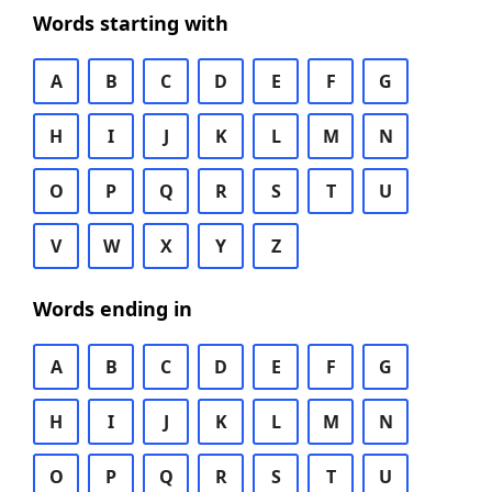
Words starting with
A
B
C
D
E
F
G
H
I
J
K
L
M
N
O
P
Q
R
S
T
U
V
W
X
Y
Z
Words ending in
A
B
C
D
E
F
G
H
I
J
K
L
M
N
O
P
Q
R
S
T
U