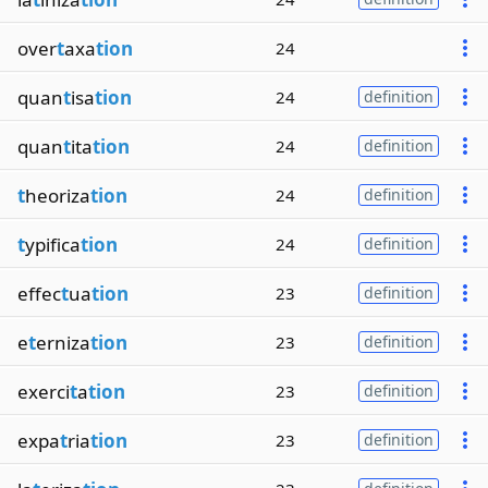
over
t
axa
tion
24
quan
t
isa
tion
24
definition
quan
t
ita
tion
24
definition
t
heoriza
tion
24
definition
t
ypifica
tion
24
definition
effec
t
ua
tion
23
definition
e
t
erniza
tion
23
definition
exerci
t
a
tion
23
definition
expa
t
ria
tion
23
definition