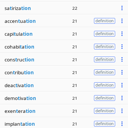
sa
t
iriza
tion
22
accen
t
ua
tion
21
definition
capi
t
ula
tion
21
definition
cohabi
t
a
tion
21
definition
cons
t
ruc
tion
21
definition
con
t
ribu
tion
21
definition
deac
t
iva
tion
21
definition
demo
t
iva
tion
21
definition
exen
t
era
tion
21
definition
implan
t
a
tion
21
definition