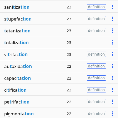
sani
t
iza
tion
23
definition
s
t
upefac
tion
23
definition
t
etaniza
tion
23
definition
t
otaliza
tion
23
vi
t
rifac
tion
23
definition
au
t
oxida
tion
22
definition
capaci
t
a
tion
22
definition
ci
t
ifica
tion
22
definition
pe
t
rifac
tion
22
definition
pigmen
t
a
tion
22
definition