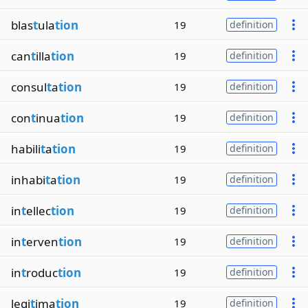
blas
t
ula
tion
19
definition
can
t
illa
tion
19
definition
consul
t
a
tion
19
definition
con
t
inua
tion
19
definition
habili
t
a
tion
19
definition
inhabi
t
a
tion
19
definition
in
t
ellec
tion
19
definition
in
t
erven
tion
19
definition
in
t
roduc
tion
19
definition
legi
t
ima
tion
19
definition