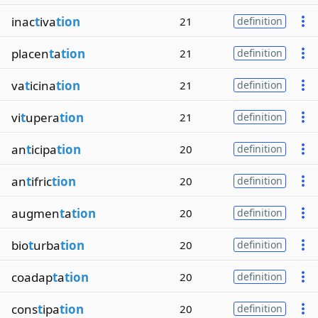
inac
t
iva
tion
21
definition
placen
t
a
tion
21
definition
va
t
icina
tion
21
definition
vi
t
upera
tion
21
definition
an
t
icipa
tion
20
definition
an
t
ifric
tion
20
definition
augmen
t
a
tion
20
definition
bio
t
urba
tion
20
definition
coadap
t
a
tion
20
definition
cons
t
ipa
tion
20
definition