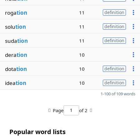
roga
tion
11
definition
solu
tion
11
definition
suda
tion
11
definition
dera
tion
10
dota
tion
10
definition
idea
tion
10
definition
1-100 of 109 words
Page
of 2
Popular word lists