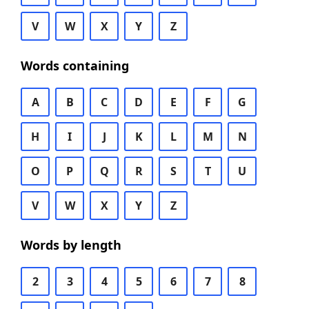
V
W
X
Y
Z
Words containing
A
B
C
D
E
F
G
H
I
J
K
L
M
N
O
P
Q
R
S
T
U
V
W
X
Y
Z
Words by length
2
3
4
5
6
7
8