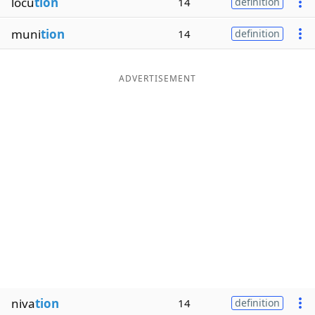
locu
tion
14
definition
muni
tion
14
definition
ADVERTISEMENT
niva
tion
14
definition