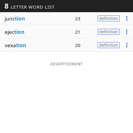
8
LETTER WORD LIST
Word List
Maker
junc
tion
23
definition
Blog
ejec
tion
21
definition
Our Brands
vexa
tion
20
definition
ADVERTISEMENT