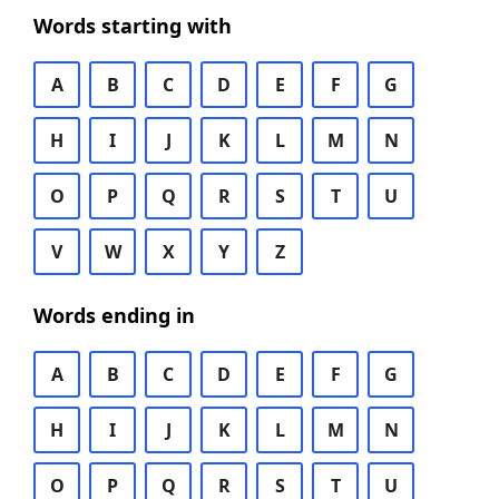
Words starting with
A
B
C
D
E
F
G
H
I
J
K
L
M
N
O
P
Q
R
S
T
U
V
W
X
Y
Z
Words ending in
A
B
C
D
E
F
G
H
I
J
K
L
M
N
O
P
Q
R
S
T
U