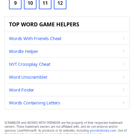
9
10
11
12
TOP WORD GAME HELPERS
Words With Friends Cheat
Wordle Helper
NYT Crossplay Cheat
Word Unscrambler
Word Finder
Words Containing Letters
SCRABBLE® and WORDS WITH FRIENDS® are the property of their respective trademark
owners. These trademark owners are not affiliated with, and do not endorse and/or
sponsor, LoveToKnow®, its products or its websites, including
yourdictionary.com
. Use of