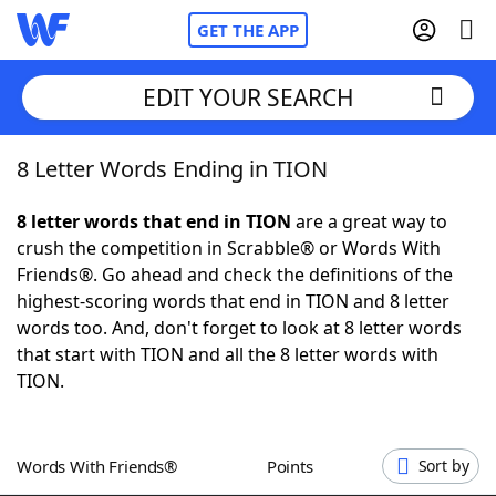
GET THE APP
EDIT YOUR SEARCH
8 Letter Words Ending in TION
Home
8 letter words that end in TION
are a great way to
Words With Friends
Cheat
crush the competition in Scrabble® or Words With
Friends®. Go ahead and check the definitions of the
NYT Crossplay Cheat
highest-scoring words that end in TION and 8 letter
words too. And, don't forget to look at 8 letter words
Scrabble
Helpers
that start with TION and all the 8 letter words with
TION.
Today's NYT Games
Hints & Answers
Words With Friends®
Points
Sort by
Word Games
Helpers