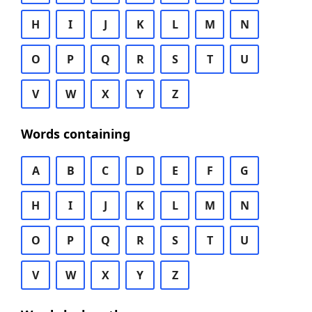
H
I
J
K
L
M
N
O
P
Q
R
S
T
U
V
W
X
Y
Z
Words containing
A
B
C
D
E
F
G
H
I
J
K
L
M
N
O
P
Q
R
S
T
U
V
W
X
Y
Z